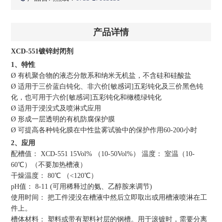
产品详情
XCD-551镀锌封闭剂
1、特性
Ø 有机聚合物的液态分散系和纳米无机盐，不含硅和硅酸盐
Ø 适用于三价蓝白钝化、非六价[敏感词]五彩钝化及三价黑色钝
化，也可用于六价[敏感词]五彩钝化和橄榄绿钝化
Ø 适用于浸没式及喷淋式应用
Ø 形成一层透明的有机防腐保护膜
Ø 可提高各种钝化膜在中性盐雾试验中的保护作用60-200小时
2、应用
配槽值： XCD-551 15Vol% （10-50Vol%） 温度： 室温（10-
60℃）（不要加热槽液）
干燥温度： 80℃ （<120℃）
pH值： 8-11 (可用稀释过的氨、乙醇胺来调节)
使用时间： 把工件浸没在槽液中然后立即取出或用槽液喷淋在工
件上。
槽体材料： 塑料或带有塑料衬层的钢槽。用于滚镀时，需要分离