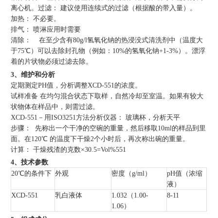
离心机。过滤： 建议使用连续式的过滤（根据酸的带入量）。
加热： 不必要。
排气： 喷淋应用时需要
清除： 在至少含有80g/l氢氧化钠的热浸没式清洗剂中（温度大
于75℃）可以去除封孔物（例如：10%的氢氧化钠+1-3%）。漂浮
着的片状物必须过滤去除。
3、维护和分析
定期测定PH值，分析调整XCD-551的浓度。
试样准备 在均匀混合状态下取样，自然冷却至室温。如果有较大
状物体在样品中，则需过滤。
XCD-551－用ISO3251方法分析仪器： 玻璃杯，分析天平
步骤： 先称出一个干净的空碗的重量，然后移取10ml的样品到里
面。在120℃ 的温度下干燥2个小时后，再次称出碗的重量。
计算： 干燥残渣的克数×30.5=Vol%551
4、技术参数
20℃的条件下
外观
密度（g/ml）
pH值（浓缩
液）
XCD-551
乳白液体
1.032（1.00-
8-11
1.06）