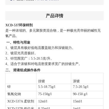
产品详情
XCD-537环保锌剂
是一种浓缩的、多元聚胺类混合物，是一种极光亮华丽的碱性无
氰产品。
一、特性与用途
1、镀层具有极好低电流覆盖能力和深镀能力。
2、镀层光亮度极好。
3、锌范围宽广：5.5-20.5克/升。
4、适合于滚镀和对电流密度要求宽广的挂镀生产。
二、 溶液组成操作条件
挂镀
滚镀
锌
5.5-18.75g/l
7.5-20.5g/l
氢氧化钠
75-150g/l
90-150 g/l
XCD-537A 柔软剂
12ml/l
15ml/l
XCD-537B 低位光
0.25ml/l
1ml/l