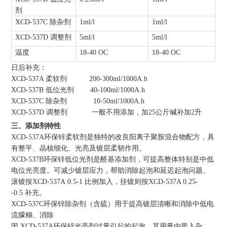
剂
XCD-537C 除杂剂
1ml/l
1ml/l
XCD-537D 调整剂
5ml/l
5ml/l
温度
18-40 OC
18-40 OC
日后补充：
XCD-537A 柔软剂 200-300ml/1000A.h
XCD-537B 低位光剂 40-100ml/1000A.h
XCD-537C 除杂剂 10-50ml/1000A.h
XCD-537D 调整剂 一般不用添加，加25公斤碱补加2升
三、添加剂特性
XCD-537A环保锌柔软剂是独特的改良阳离子聚胺混合物配方，具
有整平、晶核细化、光亮及镀层柔韧作用。
XCD-537B环保锌低位光剂是醛基添加剂，可提高整体特别是中低
电位光亮度。可减少镀层应力，帮助消除起泡和延迟起泡问题。
滚镀按XCD-537A 0.5-1 比例加入，挂镀则按XCD-537A 0.25-
-0.5 补充。
XCD-537C环保锌除杂剂（含硫）用于提高镀层清晰和消除中低电
流朦糊、消除
因 XCD-537A环保锌光亮剂过量引起的起泡。其用量由带入杂