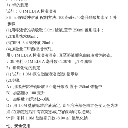
1）锌的测定
试剂： 0.1M EDTA 标准溶液
PH=5.4的缓冲溶液 配制方法: 100克碱+240毫升醋酸加水至 1 升
步骤:
(1)用移液管准确吸取 5.0ml 镀液,置于 250ml 锥形瓶中；
(2)加蒸馏水80ml；
(3)加PH=5.4 缓冲液 20ml；
(4)加微量二甲酚橙指示剂。
用 0.1M EDTA 标准溶液滴定, 直至溶液颜色由红变黄为终点.
计算:消耗 0.1M EDTA 毫升数×1.3078= g/l 金属锌
2）氢氧化钠的测定
(1) 试剂: 1.0M 标准盐酸溶液 酚酞 指示剂
(2)步骤:
A）用移液管准确吸取 5.0 毫升镀液,置于 250ml 锥瓶中.
B）加蒸馏水 100 毫升.
C）加酚酞 指示剂2--3滴.
D）用 1.0M 盐酸标准溶液滴定, 直至溶液颜色由红色变无色为终
点.(在滴定过程中有沉淀形成,它的影响可以忽略)
计算: 消耗 1.0M 盐酸毫升数×8.0= g/l 氢氧化钠
七、安全使用