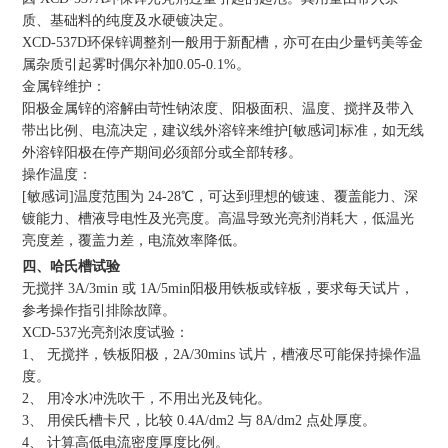
质、基础料的纯度及水硬镀决定。
XCD-537D环保锌调整剂一般用于新配槽，亦可在由少量钙美等金
属杂质引起雾时偶尔补加0.05-0.1%。
金属锌维护：
阳极金属锌的溶解由苛性钠浓度、阳极面积、温度、搅拌及带入
带出比例、电流决定，建议线外溶锌来维护[敏感词]标准，如无线
外溶锌阳极在停产期间必须部分或全部转移。
操作温度：
[敏感词]温度范围为 24-28℃，可达到理想的镀速、覆盖能力、深
镀能力、槽液导电性及光亮度。高温导致光亮剂消耗大，低温光
亮度差，覆盖力差，电流效率降低。
四、哈氏槽试验
无搅拌 3A/3min 或 1A/5min阳极用铁板或锌板，要求每天试片，
参考操作指引排除故障。
XCD-537光亮剂浓度试验：
1、 无搅拌，铁板阳极，2A/30mins 试片，槽液尽可能保持操作温
度。
2、 用冷水冲洗吹干，不用出光及钝化。
3、 用侯氏槽卡尺，比较 0.4A/dm2 与 8A/dm2 点处厚度。
4、 计算高低电流密度厚度比例。