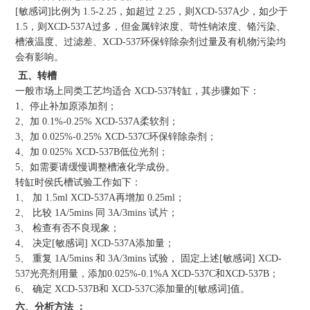
[敏感词]比例为 1.5-2.25，如超过 2.25，则XCD-537A少，如少于
1.5，则XCD-537A过多，但金属锌浓度、苛性钠浓度、铬污染、
槽液温度、过滤差、XCD-537环保锌除杂剂过量及有机物污染均
会有影响。
五、转槽
一般市场上同类工艺均适合 XCD-537转缸，其步骤如下：
1、停止补加原添加剂；
2、加 0.1%-0.25% XCD-537A柔软剂；
3、加 0.025%-0.25% XCD-537C环保锌除杂剂；
4、加 0.025% XCD-537B低位光剂；
5、如需要请缓慢调整槽液化学成份。
转缸时侯氏槽试验工作如下：
1、 加 1.5ml XCD-537A再增加 0.25ml；
2、 比较 1A/5mins 同 3A/3mins 试片；
3、 检查有否不良现象；
4、 决定[敏感词] XCD-537A添加量；
5、 重复 1A/5mins 和 3A/3mins 试验， 固定上述[敏感词] XCD-
537光亮剂用量，添加0.025%-0.1%A XCD-537C和XCD-537B；
6、 确定 XCD-537B和 XCD-537C添加量的[敏感词]值。
六、分析方法 ：